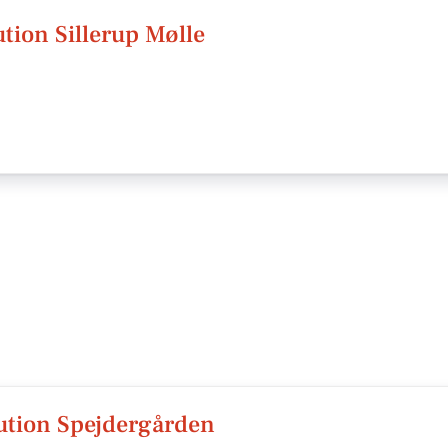
ution Sillerup Mølle
tution Spejdergården