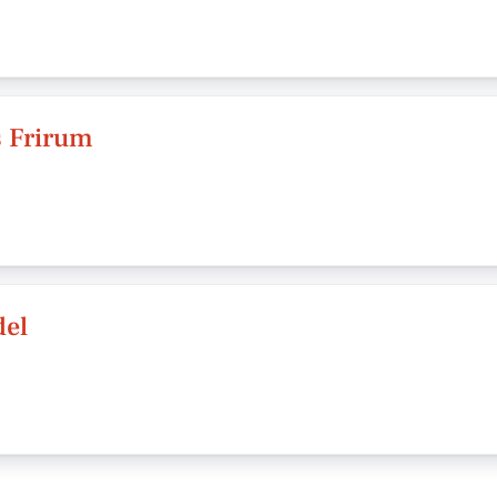
s Frirum
del