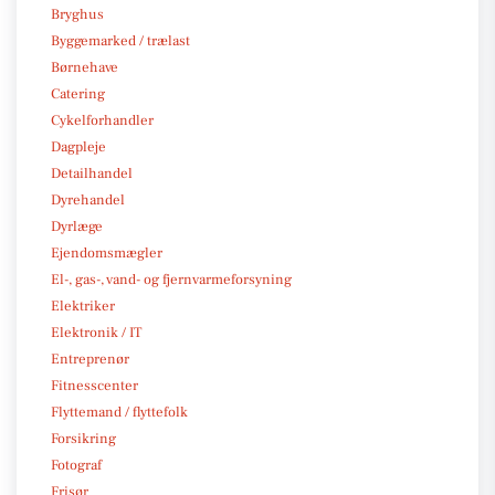
Bryghus
Byggemarked / trælast
Børnehave
Catering
Cykelforhandler
Dagpleje
Detailhandel
Dyrehandel
Dyrlæge
Ejendomsmægler
El-, gas-, vand- og fjernvarmeforsyning
Elektriker
Elektronik / IT
Entreprenør
Fitnesscenter
Flyttemand / flyttefolk
Forsikring
Fotograf
Frisør