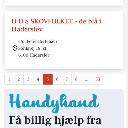
D D S SKOVFOLKET - de blå i
Haderslev
c/o. Peter Bertelsen
Sohlsvej 18, st.
6100 Haderslev
1
2
3
4
5
6
7
8
...
53
Få billig hjælp fra