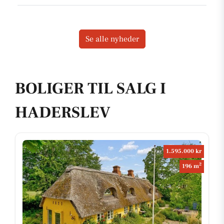
Se alle nyheder
BOLIGER TIL SALG I
HADERSLEV
1.595.000 kr
2
196 m