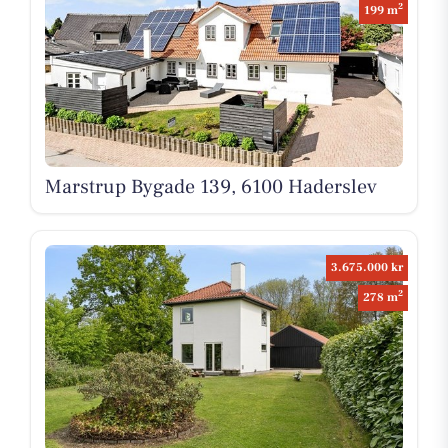
2
199 m
Marstrup Bygade 139, 6100 Haderslev
3.675.000 kr
2
278 m