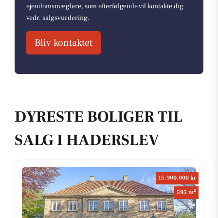
ejendomsmæglere, som efterfølgende vil kontakte dig
vedr. salgsvurdering.
Bliv kontaktet
DYRESTE BOLIGER TIL
SALG I HADERSLEV
15.900.000 kr
2
595 m