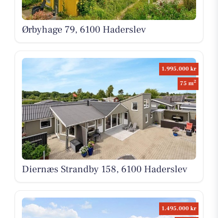
Ørbyhage 79, 6100 Haderslev
1.995.000 kr
2
75 m
Diernæs Strandby 158, 6100 Haderslev
1.495.000 kr