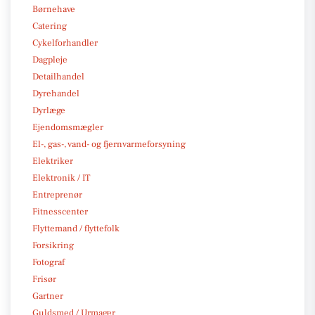
Børnehave
Catering
Cykelforhandler
Dagpleje
Detailhandel
Dyrehandel
Dyrlæge
Ejendomsmægler
El-, gas-, vand- og fjernvarmeforsyning
Elektriker
Elektronik / IT
Entreprenør
Fitnesscenter
Flyttemand / flyttefolk
Forsikring
Fotograf
Frisør
Gartner
Guldsmed / Urmager