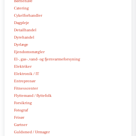
Børnehave
Catering
Cykelforhandler
Dagpleje
Detailhandel
Dyrehandel
Dyrlæge
Ejendomsmægler
El-, gas-, vand- og fjernvarmeforsyning
Elektriker
Elektronik / IT
Entreprenør
Fitnesscenter
Flyttemand / flyttefolk
Forsikring
Fotograf
Frisør
Gartner
Guldsmed / Urmager