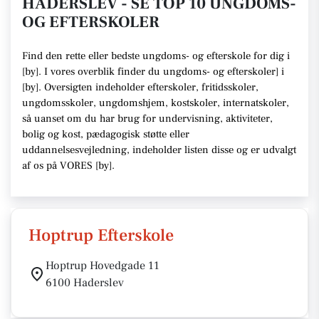
HADERSLEV - SE TOP 10 UNGDOMS-
OG EFTERSKOLER
Find den rette
eller bedste ungdoms- og efterskole
for dig i
[
by
]. I vores overblik finder du ungdoms- og efterskoler] i
[
by
].
Oversigten indeholder efterskoler, fritidsskoler,
ungdomsskoler, ungdomshjem, kostskoler, internatskoler,
så uanset om du har brug for undervisning, aktiviteter,
bolig og kost, pædagogisk støtte eller
uddannelsesvejledning,
indeholder listen disse
og er udvalgt
af os på VORES [
by
]
.
Hoptrup Efterskole
Hoptrup Hovedgade 11
6100 Haderslev