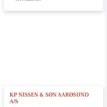
KP NISSEN & SØN AARØSUND
A/S