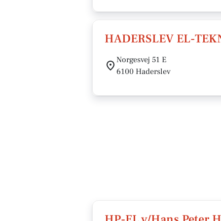
HADERSLEV EL-TEKN
Norgesvej 51 E
6100 Haderslev
HP-EL v/Hans Peter 