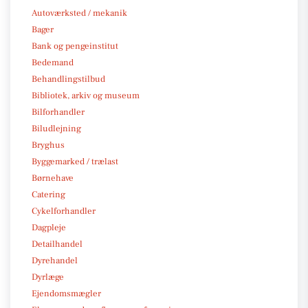
Autoværksted / mekanik
Bager
Bank og pengeinstitut
Bedemand
Behandlingstilbud
Bibliotek, arkiv og museum
Bilforhandler
Biludlejning
Bryghus
Byggemarked / trælast
Børnehave
Catering
Cykelforhandler
Dagpleje
Detailhandel
Dyrehandel
Dyrlæge
Ejendomsmægler