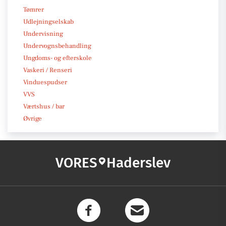
Tømrer
Udlejningselskab
Undervisning
Undervognsbehandling
Ungdoms- og efterskole
Vaskeri / Renseri
Vinduespudser
VVS
Værtshus / bar
Øvrige
VORES
Haderslev