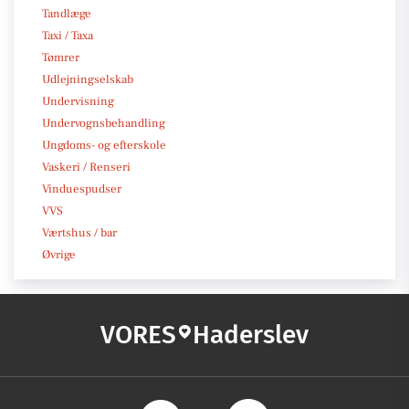
Tandlæge
Taxi / Taxa
Tømrer
Udlejningselskab
Undervisning
Undervognsbehandling
Ungdoms- og efterskole
Vaskeri / Renseri
Vinduespudser
VVS
Værtshus / bar
Øvrige
VORES
Haderslev