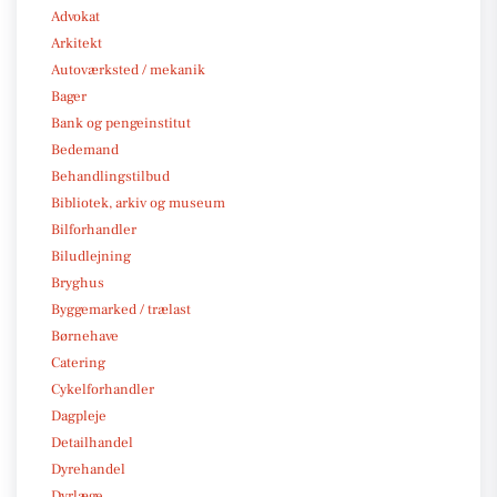
Advokat
Arkitekt
Autoværksted / mekanik
Bager
Bank og pengeinstitut
Bedemand
Behandlingstilbud
Bibliotek, arkiv og museum
Bilforhandler
Biludlejning
Bryghus
Byggemarked / trælast
Børnehave
Catering
Cykelforhandler
Dagpleje
Detailhandel
Dyrehandel
Dyrlæge