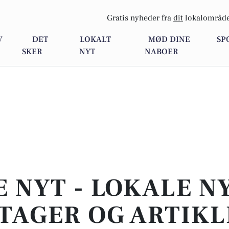
Gratis nyheder fra
dit
lokalområde
V
DET
LOKALT
MØD DINE
SP
SKER
NYT
NABOER
E NYT - LOKALE N
TAGER OG ARTIKL