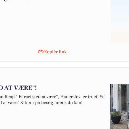
Kopiér link
D AT VÆRE"!
icap " Et rart sted at være", Haderslev, er truet! Se
ed at være" & kom på besøg, mens du kan!