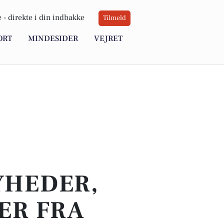
 -
direkte i din indbakke
Tilmeld
ORT
MINDESIDER
VEJRET
YHEDER,
ER FRA