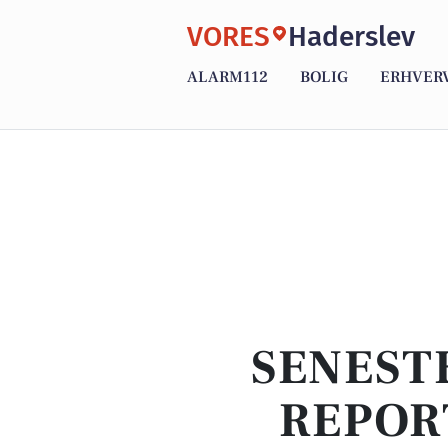
VORES
Haderslev
ALARM112
BOLIG
ERHVER
SENEST
REPOR