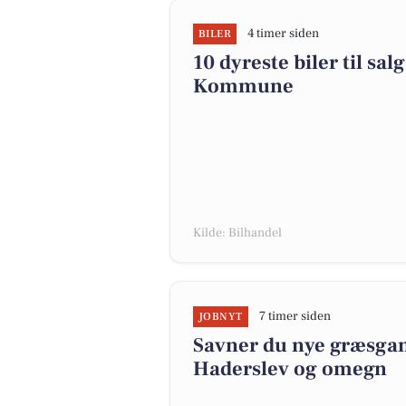
4 timer siden
BILER
10 dyreste biler til sa
Kommune
Kilde: Bilhandel
7 timer siden
JOBNYT
Savner du nye græsgange
Haderslev og omegn