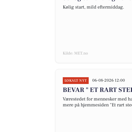
Kølig start, mild eftermiddag.
Kilde: MET.no
06-08-2026 12:00
LOKALT NYT
BEVAR " ET RART STE
Værestedet for mennesker med hand
mere på hjemmesiden "Et rart st