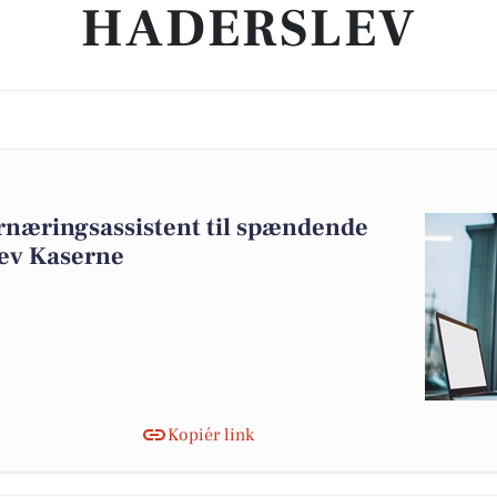
HADERSLEV
rnæringsassistent til spændende
lev Kaserne
Kopiér link