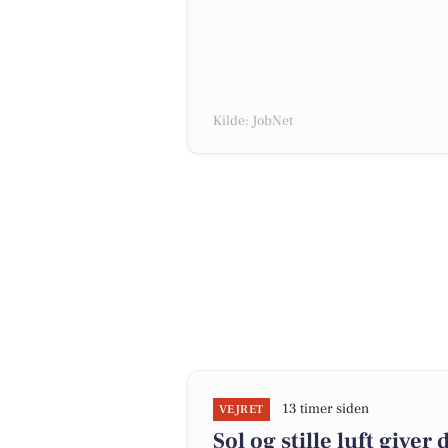
Kilde: JobNet
13 timer siden
VEJRET
Sol og stille luft giver 