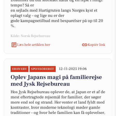
Drømmer du om storslået natur og en rejse i roligt
tempo? Så er
en sejlads med Hurtigruten langs Norges kyst et
oplagt valg – og lige nu er der
gode kampagnetilbud med besparelser på op til 20
%.
Kilde: Norsk Rejsebureau
Læs hele artiklen her
Kopiér link
12-11-2025 19:06
ERHVERV
SPONSORERET
Oplev Japans magi på familierejse
med Jysk Rejsebureau
Hos Jysk Rejsebureau oplever de, at Japan er et af de
mest eftertragtede rejsemål for familier, der søger
mere end sol og strand. Her venter et land fyldt med
kontraster, hvor moderne teknologi møder gamle
traditioner – og hvor hele familien kan få oplevelser,