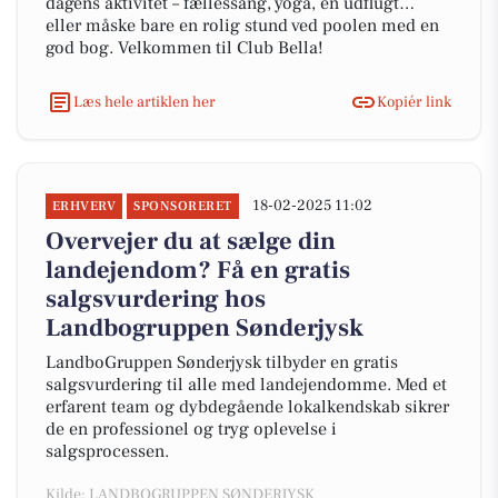
dagens aktivitet – fællessang, yoga, en udflugt…
eller måske bare en rolig stund ved poolen med en
god bog. Velkommen til Club Bella!
Læs hele artiklen her
Kopiér link
18-02-2025 11:02
ERHVERV
SPONSORERET
Overvejer du at sælge din
landejendom? Få en gratis
salgsvurdering hos
Landbogruppen Sønderjysk
LandboGruppen Sønderjysk tilbyder en gratis
salgsvurdering til alle med landejendomme. Med et
erfarent team og dybdegående lokalkendskab sikrer
de en professionel og tryg oplevelse i
salgsprocessen.
Kilde: LANDBOGRUPPEN SØNDERJYSK