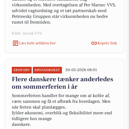
virksomheden. Med overtagelsen af Per Marzec VVS,
udvidet vagtordning og et tæt partnerskab med
Petrowsky Gruppen står virksomheden nu bedre
rustet til fremtiden.
Kilde: Krenk VVS
Læs hele artiklen her
Kopiér link
30-05-2026 08:01
ERHVERV
SPONSORERET
Flere danskere tænker anderledes
om sommerferien i år
Sommerferien handler for mange om at koble af,
være sammen og få et afbræk fra hverdagen. Men
når ferien skal planlægges,
fylder økonomi, overblik og fleksibilitet mere end
tidligere hos mange
danskere.