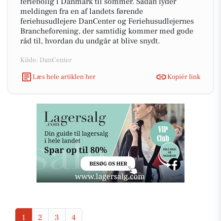
feriebolig i Danmark til sommer. Sådan lyder
meldingen fra en af landets førende
feriehusudlejere DanCenter og Feriehusudlejernes
Brancheforening, der samtidig kommer med gode
råd til, hvordan du undgår at blive snydt.
Kilde: DanCenter
Læs hele artiklen her
Kopiér link
1
2
3
4