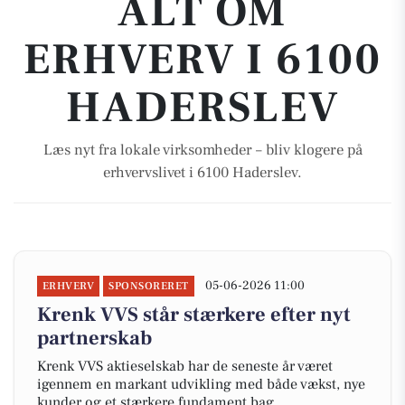
ALT OM
ERHVERV I 6100
HADERSLEV
Læs nyt fra lokale virksomheder – bliv klogere på
erhvervslivet i 6100 Haderslev.
05-06-2026 11:00
ERHVERV
SPONSORERET
Krenk VVS står stærkere efter nyt
partnerskab
Krenk VVS aktieselskab har de seneste år været
igennem en markant udvikling med både vækst, nye
kunder og et stærkere fundament bag