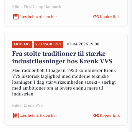
Kilde: First Camp Danmark
Læs hele artiklen her
Kopiér link
07-04-2026 19:00
ERHVERV
SPONSORERET
Fra stolte traditioner til stærke
industriløsninger hos Krenk VVS
Med rødder helt tilbage til 1920 kombinerer Krenk
VVS historisk faglighed med moderne tekniske
løsninger. I dag står virksomheden stærkt – særligt
med ambitioner om at levere endnu mere til
industrien.
Kilde: Krenk VVS
Læs hele artiklen her
Kopiér link