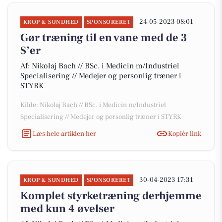
24-05-2023 08:01
KROP & SUNDHED
SPONSORERET
Gør træning til en vane med de 3
S’er
Af: Nikolaj Bach // BSc. i Medicin m/Industriel
Specialisering // Medejer og personlig træner i
STYRK
Kilde: Nikolaj Bach // BSc. i Medicin m/Industriel
Specialisering // Medejer og personlig træner i STYRK
Læs hele artiklen her
Kopiér link
30-04-2023 17:31
KROP & SUNDHED
SPONSORERET
Komplet styrketræning derhjemme
med kun 4 øvelser