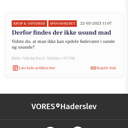
22-03-2023 11:07
KROP & SUNDHED
SPONSORERET
Derfor findes der ikke usund mad
Vidste du, at man ikke kan opdele fødevarer i sunde
og usunde?
Kilde: Nikolaj Bach, Medejer i STYRK
Læs hele artiklen her
Kopiér link
VORES
Haderslev