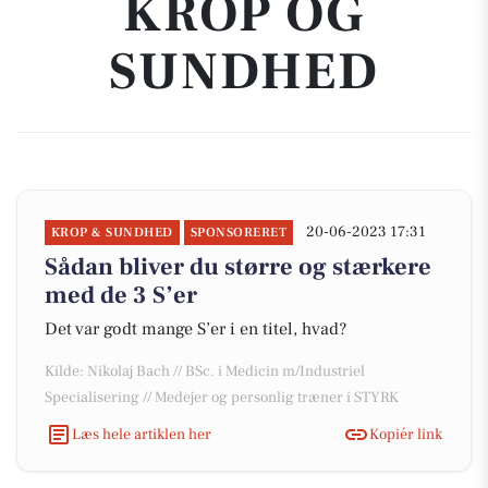
KROP OG
SUNDHED
20-06-2023 17:31
KROP & SUNDHED
SPONSORERET
Sådan bliver du større og stærkere
med de 3 S’er
Det var godt mange S’er i en titel, hvad?
Kilde: Nikolaj Bach // BSc. i Medicin m/Industriel
Specialisering // Medejer og personlig træner i STYRK
Læs hele artiklen her
Kopiér link