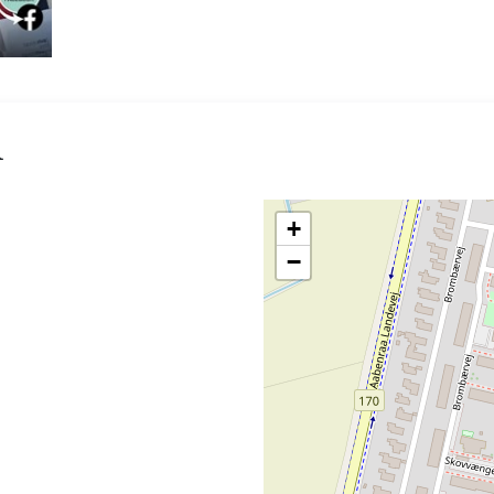
A
+
−