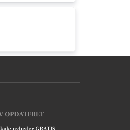
V OPDATERET
okale nyheder GRATIS