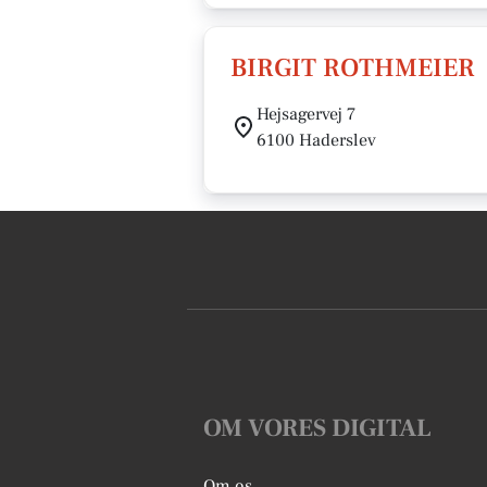
BIRGIT ROTHMEIER
Hejsagervej 7
6100 Haderslev
OM VORES DIGITAL
Om os