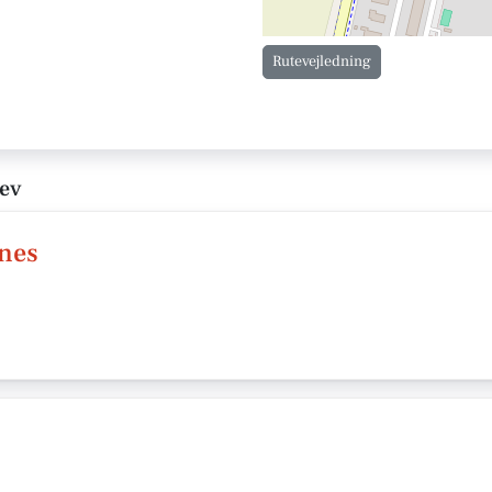
Rutevejledning
lev
ones