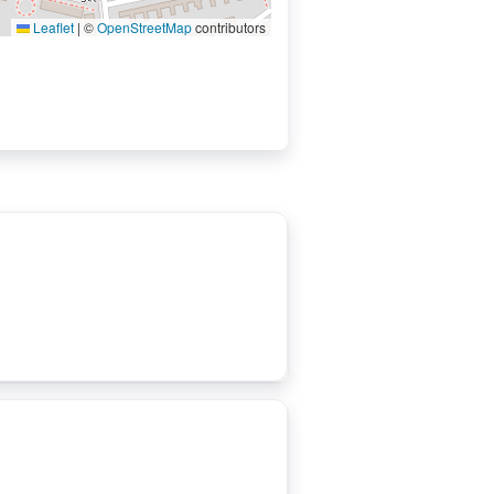
Leaflet
|
©
OpenStreetMap
contributors