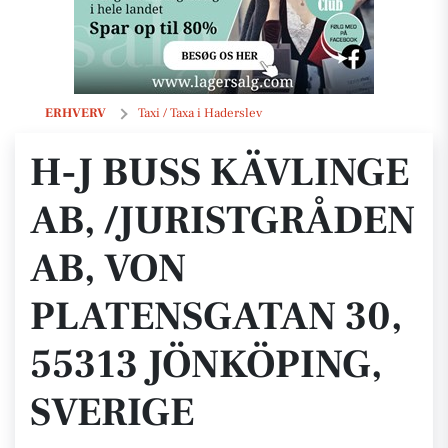
H-J Buss Kävlinge AB, /Juristgråden AB, von Platensgatan 30, 5531
ERHVERV
Taxi / Taxa i Haderslev
H-J BUSS KÄVLINGE
AB, /JURISTGRÅDEN
AB, VON
PLATENSGATAN 30,
55313 JÖNKÖPING,
SVERIGE