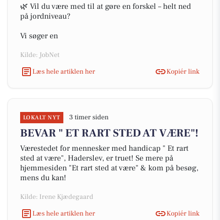
🌿 Vil du være med til at gøre en forskel – helt ned
på jordniveau?
Vi søger en
Kilde: JobNet
Læs hele artiklen her
Kopiér link
3 timer siden
LOKALT NYT
BEVAR " ET RART STED AT VÆRE"!
Værestedet for mennesker med handicap " Et rart
sted at være", Haderslev, er truet! Se mere på
hjemmesiden "Et rart sted at være" & kom på besøg,
mens du kan!
Kilde: Irene Kjædegaard
Læs hele artiklen her
Kopiér link