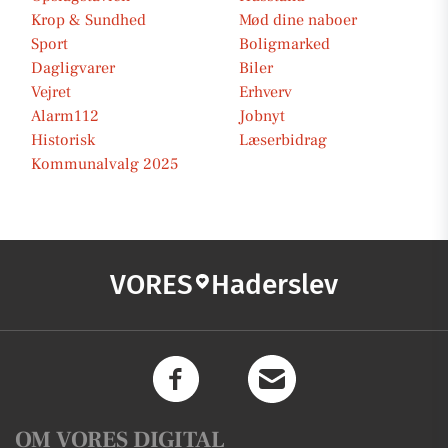
Krop & Sundhed
Mød dine naboer
Sport
Boligmarked
Dagligvarer
Biler
Vejret
Erhverv
Alarm112
Jobnyt
Historisk
Læserbidrag
Kommunalvalg 2025
VORES
Haderslev
OM VORES DIGITAL