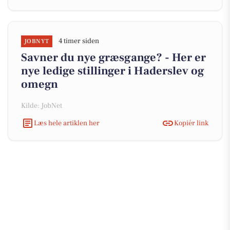
4 timer siden
JOBNYT
Savner du nye græsgange? - Her er
nye ledige stillinger i Haderslev og
omegn
Kilde: JobNet
Læs hele artiklen her
Kopiér link