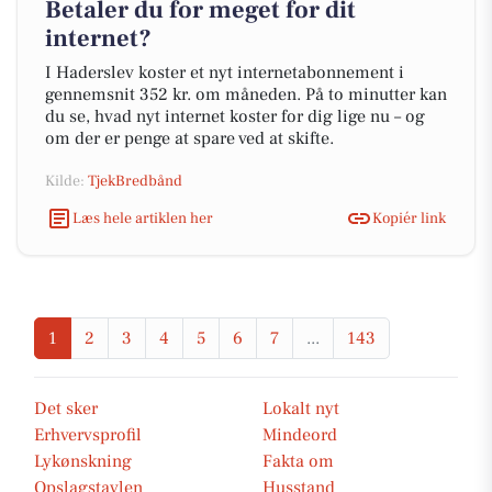
Betaler du for meget for dit
internet?
I Haderslev koster et nyt internetabonnement i
gennemsnit 352 kr. om måneden. På to minutter kan
du se, hvad nyt internet koster for dig lige nu – og
om der er penge at spare ved at skifte.
Kilde:
TjekBredbånd
Læs hele artiklen her
Kopiér link
1
2
3
4
5
6
7
...
143
Det sker
Lokalt nyt
Erhvervsprofil
Mindeord
Lykønskning
Fakta om
Opslagstavlen
Husstand