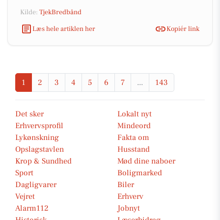
Kilde:
TjekBredbånd
Læs hele artiklen her
Kopiér link
1
2
3
4
5
6
7
...
143
Det sker
Lokalt nyt
Erhvervsprofil
Mindeord
Lykønskning
Fakta om
Opslagstavlen
Husstand
Krop & Sundhed
Mød dine naboer
Sport
Boligmarked
Dagligvarer
Biler
Vejret
Erhverv
Alarm112
Jobnyt