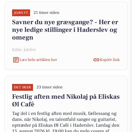
21 timer siden
JOBNYT
Savner du nye græsgange? - Her er
nye ledige stillinger i Haderslev og
omegn
Kilde: JobNet
Læs hele artiklen her
Kopiér link
23 timer siden
DET SKER
Festlig aften med Nikolaj på Eliskas
Øl Café
Tag del i en festlig aften med musik, fællessang og
dans, når Nikolaj, en talentfuld sanger og guitarist,
optræder på Eliskas Øl Café i Haderslev. Lørdag den
15. august 2026 kl. 19:00 kan du nyde covers af