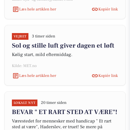
Læs hele artiklen her
Kopiér link
3 timer siden
VEJRET
Sol og stille luft giver dagen et løft
Kølig start, mild eftermiddag.
Kilde: MET.no
Læs hele artiklen her
Kopiér link
20 timer siden
LOKALT NYT
BEVAR " ET RART STED AT VÆRE"!
Værestedet for mennesker med handicap " Et rart
sted at være", Haderslev, er truet! Se mere på