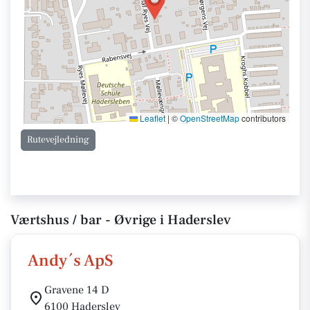
Leaflet
|
©
OpenStreetMap
contributors
Rutevejledning
Værtshus / bar - Øvrige i Haderslev
Andy´s ApS
Gravene 14 D
6100 Haderslev