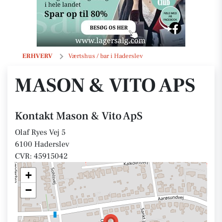
Mason & Vito ApS
ERHVERV
Værtshus / bar i Haderslev
MASON & VITO APS
Kontakt Mason & Vito ApS
Olaf Ryes Vej 5
6100 Haderslev
CVR: 45915042
+
−