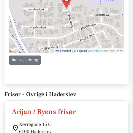
Leaflet
|
©
OpenStreetMap
contributors
Rutevejledning
Frisør - Øvrige i Haderslev
Arijan / Byens frisør
Nørregade 15 C
6100 Haderslev