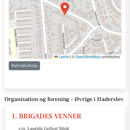
Leaflet
|
©
OpenStreetMap
contributors
Rutevejledning
Organisation og forening - Øvrige i Haderslev
1. BRIGADES VENNER
c/o. Laurids Gellert Mink