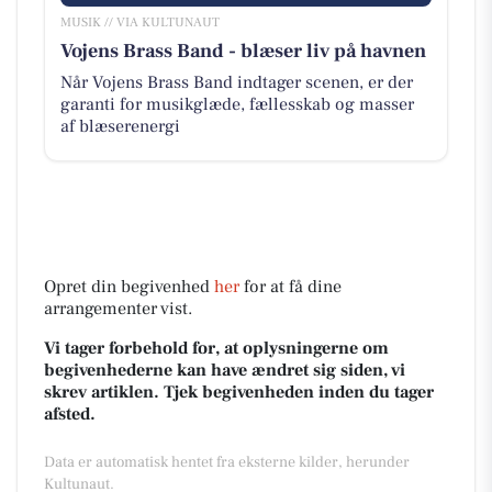
MUSIK // VIA KULTUNAUT
Vojens Brass Band - blæser liv på havnen
Når Vojens Brass Band indtager scenen, er der
garanti for musikglæde, fællesskab og masser
af blæserenergi
Opret din begivenhed
her
for at få dine
arrangementer vist.
Vi tager forbehold for, at oplysningerne om
begivenhederne kan have ændret sig siden, vi
skrev artiklen. Tjek begivenheden inden du tager
afsted.
Data er automatisk hentet fra eksterne kilder, herunder
Kultunaut.