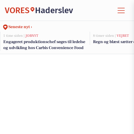
VORES
Haderslev
Seneste nyt ›
1 time siden |
JOBNYT
8 timer siden |
VEJRET
Engageret produktionschef søges til ledelse
Regn og blæst sætter
og udvikling hos Carbis Convenience Food