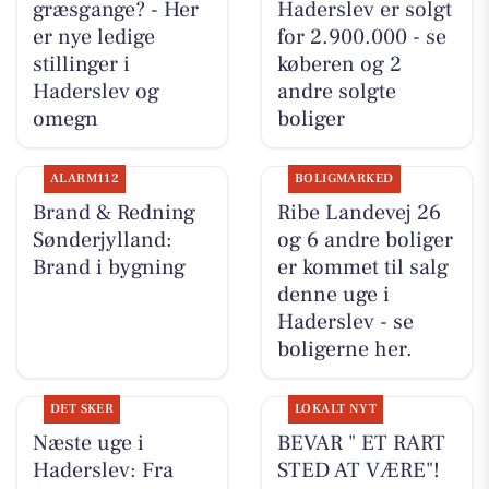
græsgange? - Her
Haderslev er solgt
er nye ledige
for 2.900.000 - se
stillinger i
køberen og 2
Haderslev og
andre solgte
omegn
boliger
ALARM112
BOLIGMARKED
Brand & Redning
Ribe Landevej 26
Sønderjylland:
og 6 andre boliger
Brand i bygning
er kommet til salg
denne uge i
Haderslev - se
boligerne her.
DET SKER
LOKALT NYT
Næste uge i
BEVAR " ET RART
Haderslev: Fra
STED AT VÆRE"!