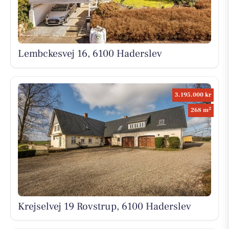
Lembckesvej 16, 6100 Haderslev
3.195.000 kr
2
268 m
Krejselvej 19 Rovstrup, 6100 Haderslev