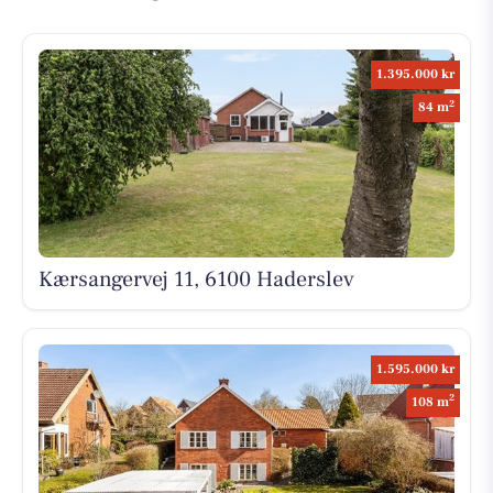
1.395.000 kr
2
84 m
Kærsangervej 11, 6100 Haderslev
1.595.000 kr
2
108 m