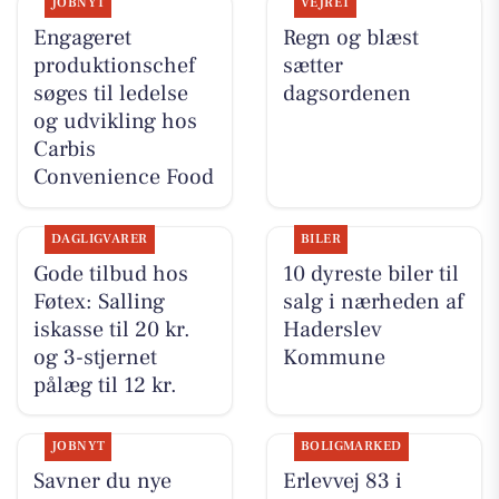
JOBNYT
VEJRET
Engageret
Regn og blæst
produktionschef
sætter
søges til ledelse
dagsordenen
og udvikling hos
Carbis
Convenience Food
DAGLIGVARER
BILER
Gode tilbud hos
10 dyreste biler til
Føtex: Salling
salg i nærheden af
iskasse til 20 kr.
Haderslev
og 3-stjernet
Kommune
pålæg til 12 kr.
JOBNYT
BOLIGMARKED
Savner du nye
Erlevvej 83 i