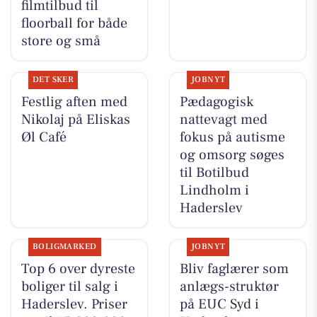
filmtilbud til
floorball for både
store og små
DET SKER
JOBNYT
Festlig aften med
Pædagogisk
Nikolaj på Eliskas
nattevagt med
Øl Café
fokus på autisme
og omsorg søges
til Botilbud
Lindholm i
Haderslev
BOLIGMARKED
JOBNYT
Top 6 over dyreste
Bliv faglærer som
boliger til salg i
anlægs-struktør
Haderslev. Priser
på EUC Syd i