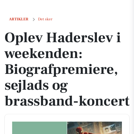
Oplev Haderslev i weekenden: Biografpremiere, sejlads og brassban
ARTIKLER
Det sker
Oplev Haderslev i
weekenden:
Biografpremiere,
sejlads og
brassband-koncert