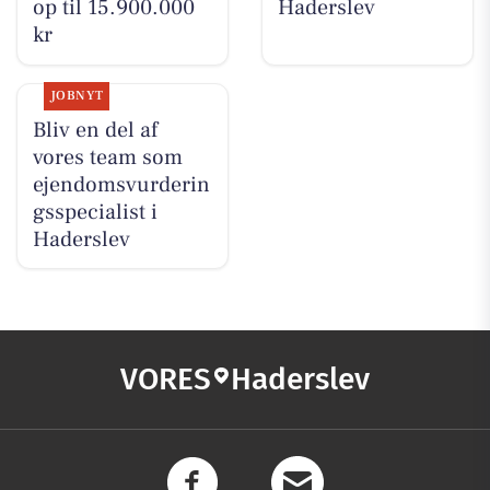
op til 15.900.000
Haderslev
kr
JOBNYT
Bliv en del af
vores team som
ejendomsvurderin
gsspecialist i
Haderslev
VORES
Haderslev