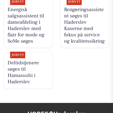
JOBNYT
JOBNYT
Energisk
Rengøringsassiste
salgsassistent til
nt søges til
dameafdeling i
Haderslev
Haderslev med
Kaserne med
flair for mode og
fokus på service
SoMe søges
og kvalitetssikring
JOBNYT
Deltidstjenere
søges til
Hamasushi i
Haderslev