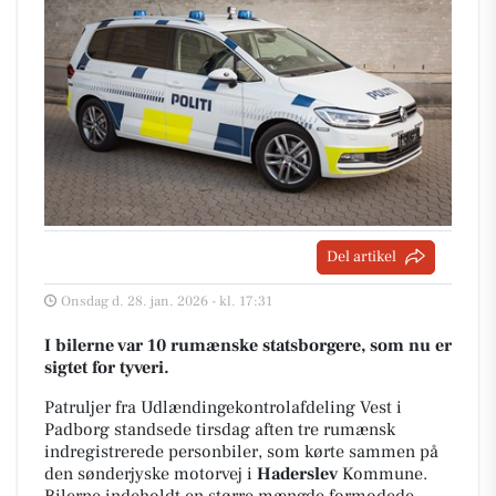
Del artikel
Onsdag d. 28. jan. 2026 - kl. 17:31
I bilerne var 10 rumænske statsborgere, som nu er
sigtet for tyveri.
Patruljer fra Udlændingekontrolafdeling Vest i
Padborg standsede tirsdag aften tre rumænsk
indregistrerede personbiler, som kørte sammen på
den sønderjyske motorvej i
Haderslev
Kommune.
Bilerne indeholdt en større mængde formodede