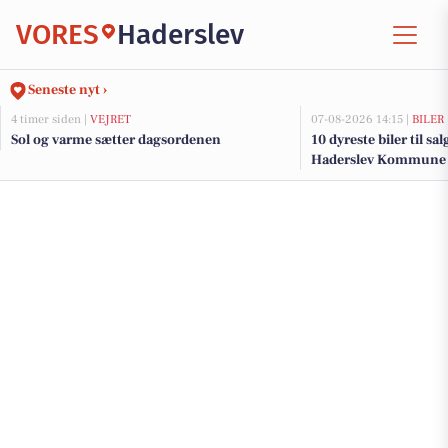
VORES
Haderslev
Seneste nyt ›
4 timer siden |
VEJRET
07-08-2026 14:15 |
BILER
Sol og varme sætter dagsordenen
10 dyreste biler til sa
Haderslev Kommune