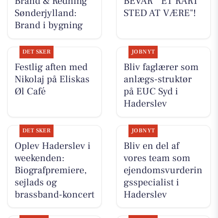
Brand & Redning
BEVAR " ET RART
Sønderjylland:
STED AT VÆRE"!
Brand i bygning
DET SKER
JOBNYT
Festlig aften med
Bliv faglærer som
Nikolaj på Eliskas
anlægs-struktør
Øl Café
på EUC Syd i
Haderslev
DET SKER
JOBNYT
Oplev Haderslev i
Bliv en del af
weekenden:
vores team som
Biografpremiere,
ejendomsvurderin
sejlads og
gsspecialist i
brassband-koncert
Haderslev