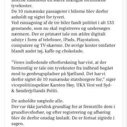
tyvekoster.
De 10 rumænske passagerer i bilerne blev derfor
anholdt og sigtet for tyveri.
Ved ransagning af de tre biler fandt politiet i alt 135
genstande, som nu skal registreres og undersøges
nærmere. Der er primært tale om ældre digitalt
udstyr i form af telefoner, IPads, Playstation,
computere og TV-skærme. De øvrige koster omfatter
blandt andet tøj, kaffe og chokolade.
”Vores indledende efterforskning har vist, at der
formentlig er tale om tyvekoster fra indbrud begået
mod to genbrugspladser på Sjælland. Det har vi
derfor sigtet de 10 rumænske statsborgere for,” siger
vicepolitiinspektør Karsten Høy, UKA Vest ved Syd-
& Sønderjyllands Politi.
De anholdte nægtede alle.
Der var ikke juridisk grundlag for at fremstille dem i
grundlovsforhør, og efter registrering og afhøring
blev de derfor onsdag løsladt. De er fortsat sigtede i
sagen.