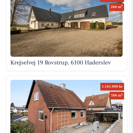
2
268 m
Krejselvej 19 Rovstrup, 6100 Haderslev
1.145.000 kr
2
108 m