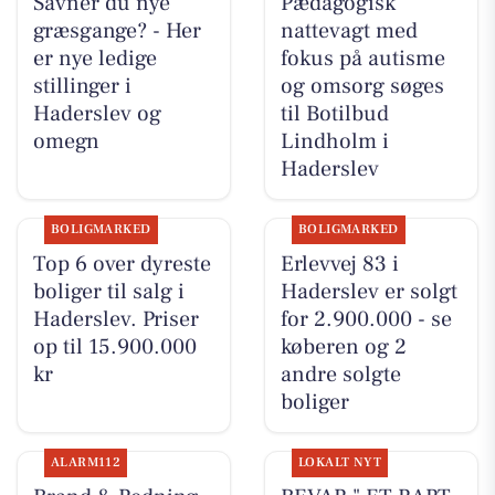
Savner du nye
Pædagogisk
græsgange? - Her
nattevagt med
er nye ledige
fokus på autisme
stillinger i
og omsorg søges
Haderslev og
til Botilbud
omegn
Lindholm i
Haderslev
BOLIGMARKED
BOLIGMARKED
Top 6 over dyreste
Erlevvej 83 i
boliger til salg i
Haderslev er solgt
Haderslev. Priser
for 2.900.000 - se
op til 15.900.000
køberen og 2
kr
andre solgte
boliger
ALARM112
LOKALT NYT