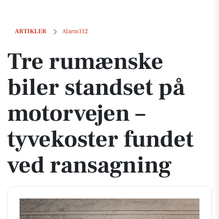
Tre rumænske biler standset på motorvejen – tyvekoster fundet ved 
ARTIKLER
Alarm112
Tre rumænske
biler standset på
motorvejen –
tyvekoster fundet
ved ransagning