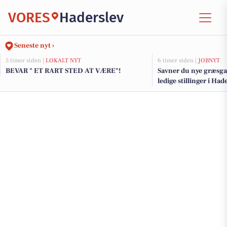
VORES
Haderslev
Seneste nyt ›
5 timer siden |
LOKALT NYT
6 timer siden |
JOBNYT
BEVAR " ET RART STED AT VÆRE"!
Savner du nye græsga
ledige stillinger i Ha