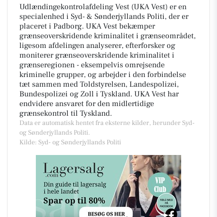
Udlændingekontrolafdeling Vest (UKA Vest) er en
specialenhed i Syd- & Sønderjyllands Politi, der er
placeret i Padborg. UKA Vest bekæmper
grænseoverskridende kriminalitet i grænseområdet,
ligesom afdelingen analyserer, efterforsker og
moniterer grænseoverskridende kriminalitet i
grænseregionen - eksempelvis omrejsende
kriminelle grupper, og arbejder i den forbindelse
tæt sammen med Toldstyrelsen, Landespolizei,
Bundespolizei og Zoll i Tyskland. UKA Vest har
endvidere ansvaret for den midlertidige
grænsekontrol til Tyskland.
Data er automatisk hentet fra eksterne kilder, herunder Syd-
og Sønderjyllands Politi.
Kilde: Syd- og Sønderjyllands Politi