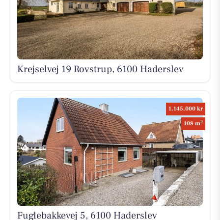
Krejselvej 19 Rovstrup, 6100 Haderslev
1.145.000 kr
2
108 m
Fuglebakkevej 5, 6100 Haderslev