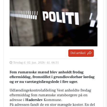
Del artikel
Tirsdag d. 02. jun. 2026 - kl. 06:31
Fem rumænske mænd blev anholdt fredag
eftermiddag, fremstillet i grundlovsforhør lørdag
og er nu varetægtsfængslede i fire uger.
Udlændingekontrolafdeling Vest anholdte fredag
eftermiddag fem rumænske statsborgere på en
adresse i
Haderslev
Kommune.
På adressen fandt de en stor mængde koster. En del