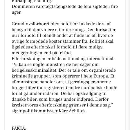
Børkop og Padborg.
Dommeren varetægtsfængslede de fem sigtede i fire
uger.
Grundlovsforhøret blev holdt for lukkede døre af
hensyn til den videre efterforskning. Den fortsætter
nu i forhold til blandt andet at finde ud af, hvor de
øvrige formodede koster stammer fra. Politiet skal
ligeledes efterforske i forhold til flere mulige
medgerningsmænd på fri fod.
Efterforskningen er både national og international:
”Vi kan se nogle mønstre i de her sager om
berigelseskriminalitet. Der er tale om organiserede
kriminelle grupper, som opererer i hele Europa. Et
af mønstrene handler om, at gerningspersonerne
bruger biler indregistreret i andre europæiske lande
for at gå under radaren. De har også adgang til
danske biler, som bruges under indbrud. Derfor
krydser vores efterforskning grænser i denne sag,”
siger politikommissær Kåre Achilles.
FAKTA: