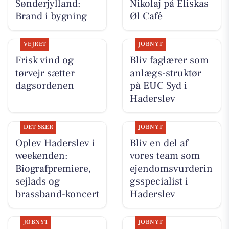
Sønderjylland:
Nikolaj på Eliskas
Brand i bygning
Øl Café
VEJRET
JOBNYT
Frisk vind og
Bliv faglærer som
tørvejr sætter
anlægs-struktør
dagsordenen
på EUC Syd i
Haderslev
DET SKER
JOBNYT
Oplev Haderslev i
Bliv en del af
weekenden:
vores team som
Biografpremiere,
ejendomsvurderin
sejlads og
gsspecialist i
brassband-koncert
Haderslev
JOBNYT
JOBNYT