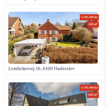
1.595.000 kr
2
108 m
Lembckesvej 16, 6100 Haderslev
3.195.000 kr
2
268 m