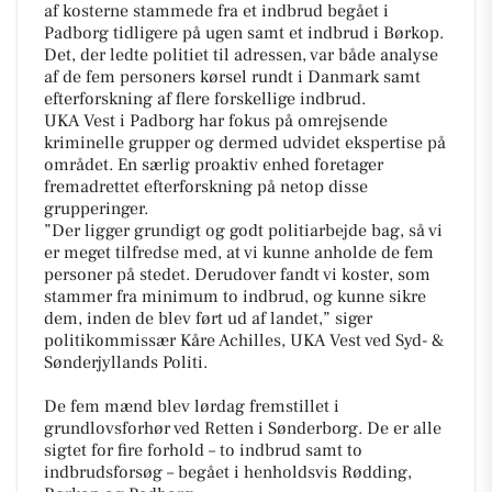
af kosterne stammede fra et indbrud begået i
Padborg tidligere på ugen samt et indbrud i Børkop.
Det, der ledte politiet til adressen, var både analyse
af de fem personers kørsel rundt i Danmark samt
efterforskning af flere forskellige indbrud.
UKA Vest i Padborg har fokus på omrejsende
kriminelle grupper og dermed udvidet ekspertise på
området. En særlig proaktiv enhed foretager
fremadrettet efterforskning på netop disse
grupperinger.
”Der ligger grundigt og godt politiarbejde bag, så vi
er meget tilfredse med, at vi kunne anholde de fem
personer på stedet. Derudover fandt vi koster, som
stammer fra minimum to indbrud, og kunne sikre
dem, inden de blev ført ud af landet,” siger
politikommissær Kåre Achilles, UKA Vest ved Syd- &
Sønderjyllands Politi.
De fem mænd blev lørdag fremstillet i
grundlovsforhør ved Retten i Sønderborg. De er alle
sigtet for fire forhold – to indbrud samt to
indbrudsforsøg – begået i henholdsvis Rødding,