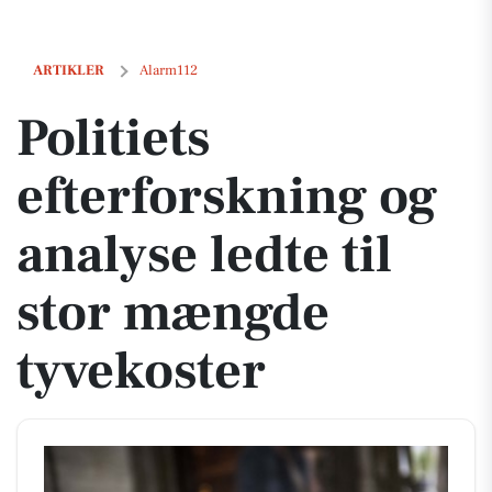
Politiets efterforskning og analyse ledte til stor mængde tyvekoster
ARTIKLER
Alarm112
Politiets
efterforskning og
analyse ledte til
stor mængde
tyvekoster