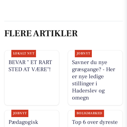
FLERE ARTIKLER
LOKALT NYT
JOBNYT
BEVAR " ET RART
Savner du nye
STED AT VÆRE"!
græsgange? - Her
er nye ledige
stillinger i
Haderslev og
omegn
JOBNYT
BOLIGMARKED
Pædagogisk
Top 6 over dyreste