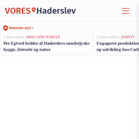
VORES
Haderslev
Seneste nyt ›
1 time siden |
MØD DINE NABOER
3 timer siden |
JOBNYT
Per Egtved holder af Haderslevs sønderjyske
Engageret produktions
hygge, historie og natur
og udvikling hos Car