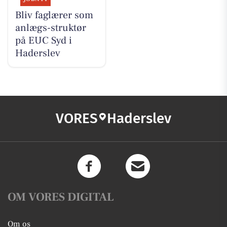
Bliv faglærer som
anlægs-struktør
på EUC Syd i
Haderslev
VORES
Haderslev
OM VORES DIGITAL
Om os