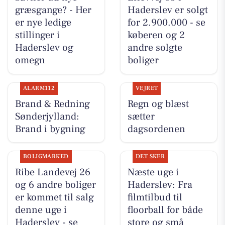
græsgange? - Her
Haderslev er solgt
er nye ledige
for 2.900.000 - se
stillinger i
køberen og 2
Haderslev og
andre solgte
omegn
boliger
ALARM112
VEJRET
Brand & Redning
Regn og blæst
Sønderjylland:
sætter
Brand i bygning
dagsordenen
BOLIGMARKED
DET SKER
Ribe Landevej 26
Næste uge i
og 6 andre boliger
Haderslev: Fra
er kommet til salg
filmtilbud til
denne uge i
floorball for både
Haderslev - se
store og små