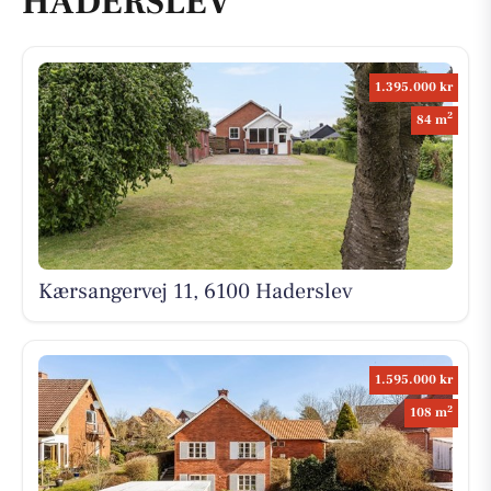
HADERSLEV
1.395.000 kr
2
84 m
Kærsangervej 11, 6100 Haderslev
1.595.000 kr
2
108 m