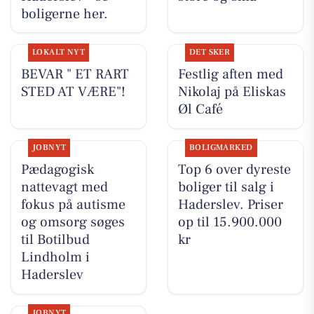
boligerne her.
LOKALT NYT
DET SKER
BEVAR " ET RART
Festlig aften med
STED AT VÆRE"!
Nikolaj på Eliskas
Øl Café
JOBNYT
BOLIGMARKED
Pædagogisk
Top 6 over dyreste
nattevagt med
boliger til salg i
fokus på autisme
Haderslev. Priser
og omsorg søges
op til 15.900.000
til Botilbud
kr
Lindholm i
Haderslev
JOBNYT