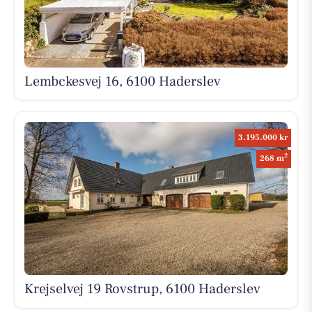
Lembckesvej 16, 6100 Haderslev
3.195.000 kr
2
268 m
Krejselvej 19 Rovstrup, 6100 Haderslev