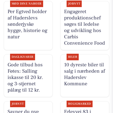
MØD DINE NABOER
JOBNYT
Per Egtved holder
Engageret
af Haderslevs
produktionschef
sønderjyske
søges til ledelse
hygge, historie og
og udvikling hos
natur
Carbis
Convenience Food
DAGLIGVARER
BILER
Gode tilbud hos
10 dyreste biler til
Føtex: Salling
salg i nærheden af
iskasse til 20 kr.
Haderslev
og 3-stjernet
Kommune
pålæg til 12 kr.
JOBNYT
BOLIGMARKED
Savner du nye
Erlevvej 83 i