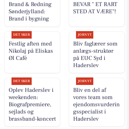
Brand & Redning
BEVAR " ET RART
Sønderjylland:
STED AT VÆRE"!
Brand i bygning
DET SKER
JOBNYT
Festlig aften med
Bliv faglærer som
Nikolaj på Eliskas
anlægs-struktør
Øl Café
på EUC Syd i
Haderslev
DET SKER
JOBNYT
Oplev Haderslev i
Bliv en del af
weekenden:
vores team som
Biografpremiere,
ejendomsvurderin
sejlads og
gsspecialist i
brassband-koncert
Haderslev