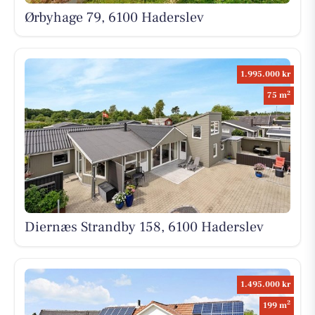
Ørbyhage 79, 6100 Haderslev
1.995.000 kr
2
75 m
Diernæs Strandby 158, 6100 Haderslev
1.495.000 kr
2
199 m