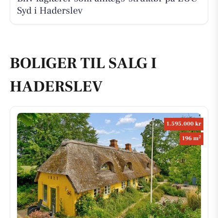
Syd i Haderslev
BOLIGER TIL SALG I
HADERSLEV
1.595.000 kr
2
196 m