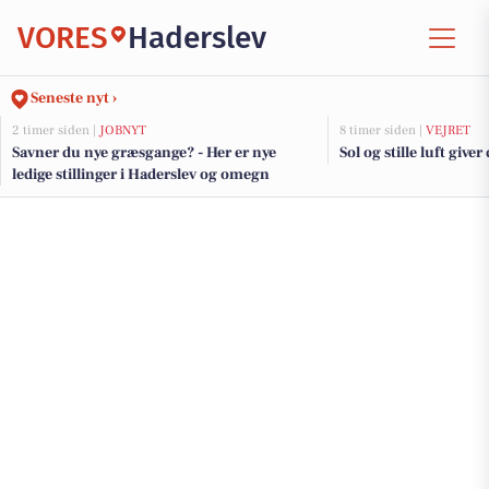
VORES
Haderslev
Seneste nyt ›
2 timer siden |
JOBNYT
8 timer siden |
VEJRET
Savner du nye græsgange? - Her er nye
Sol og stille luft giver
ledige stillinger i Haderslev og omegn