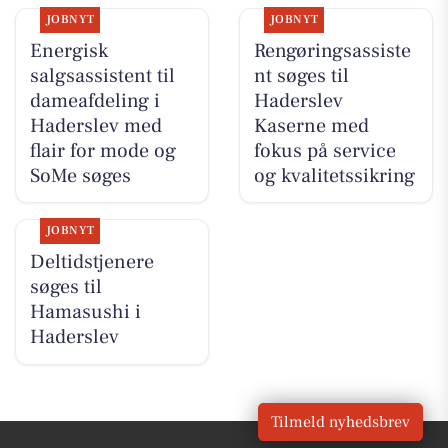
JOBNYT
JOBNYT
Energisk
Rengøringsassiste
salgsassistent til
nt søges til
dameafdeling i
Haderslev
Haderslev med
Kaserne med
flair for mode og
fokus på service
SoMe søges
og kvalitetssikring
JOBNYT
Deltidstjenere
søges til
Hamasushi i
Haderslev
Tilmeld nyhedsbrev