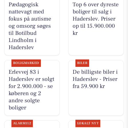
Pædagogisk
Top 6 over dyreste
nattevagt med
boliger til salg i
fokus på autisme
Haderslev. Priser
og omsorg søges
op til 15.900.000
til Botilbud
kr
Lindholm i
Haderslev
BOLIGMARKED
BILER
Erlevvej 83 i
De billigste biler i
Haderslev er solgt
Haderslev - Priser
for 2.900.000 - se
fra 59.900 kr
køberen og 2
andre solgte
boliger
ALARM112
LOKALT NYT