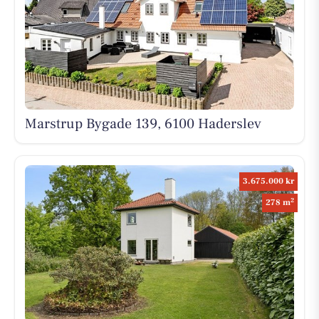
Marstrup Bygade 139, 6100 Haderslev
3.675.000 kr
2
278 m