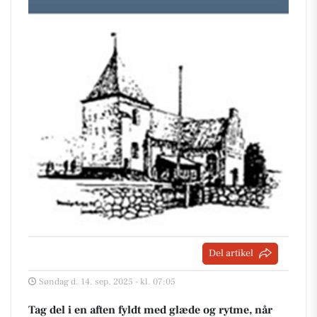
Del artikel
Søndag d. 14. sep. 2025 - kl. 07:05
Tag del i en aften fyldt med glæde og rytme, når