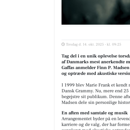
Tirsdag d. 14. okt. 2025 - kl. 09:25
Tag del i en unik oplevelse tors
af Danmarks mest anerkendte m
Gaffas anmelder Finn P. Madsen
og optræde med akustiske version
I 1999 blev Marie Frank et kendt 
Dansk Grammy. Nu, mere end 25 år
begejstre sit publikum. Denne aft
Madsen dele sin personlige histo
En aften med samtale og musik
Arrangementet byder på en levende
karriere og de valg, der har form