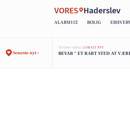
VORES
Haderslev
ALARM112
BOLIG
ERHVER
10 timer siden |
LOKALT NYT
Seneste nyt ›
BEVAR " ET RART STED AT VÆRE