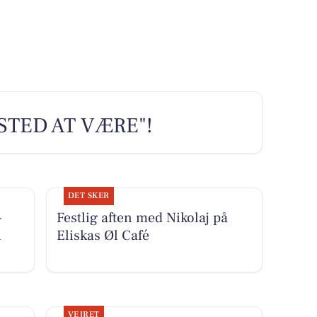
 STED AT VÆRE"!
DET SKER
-
Festlig aften med Nikolaj på
i
Eliskas Øl Café
VEJRET