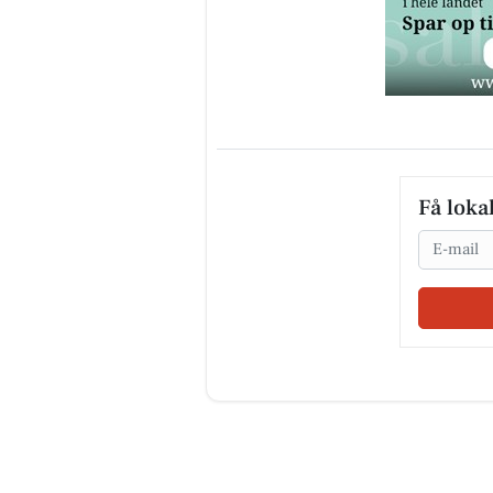
Få loka
Email