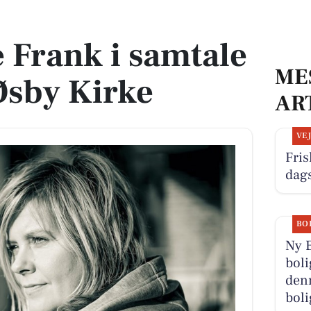
i Øsby Kirke
 Frank i samtale
ME
Øsby Kirke
AR
VE
Fris
dag
BO
Ny E
boli
denn
boli