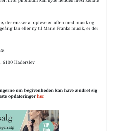
ner, hvor publikum kan nyde hendes mest kendte
le, der ønsker at opleve en aften med musik og
årig fan eller ny til Marie Franks musik, er der
025
1, 6100 Haderslev
sningerne om begivenheden kan have ændret sig
neste opdateringer
her