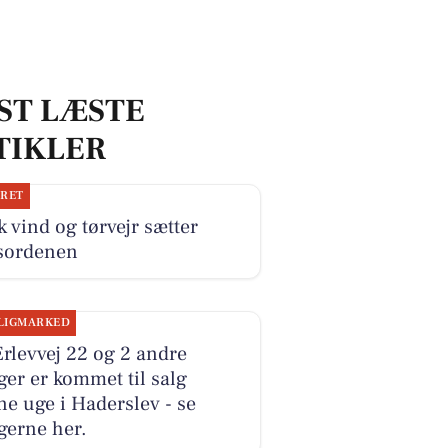
ST LÆSTE
TIKLER
JRET
k vind og tørvejr sætter
sordenen
LIGMARKED
rlevvej 22 og 2 andre
ger er kommet til salg
e uge i Haderslev - se
gerne her.