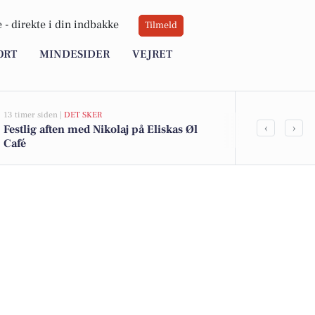
 -
direkte i din indbakke
Tilmeld
ORT
MINDESIDER
VEJRET
13 timer siden |
DET SKER
14 timer siden |
J
‹
›
Festlig aften med Nikolaj på Eliskas Øl
Pædagogisk 
Café
autisme og o
Lindholm i 