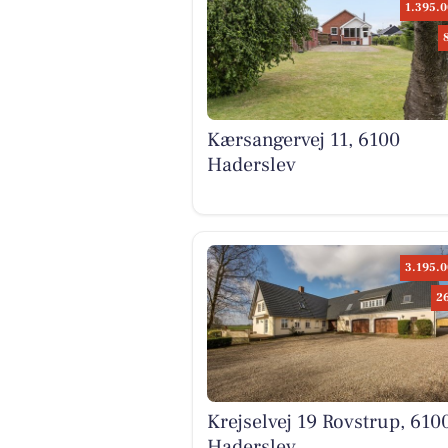
1.395.0
Kærsangervej 11, 6100
Haderslev
3.195.0
2
Krejselvej 19 Rovstrup, 610
Haderslev