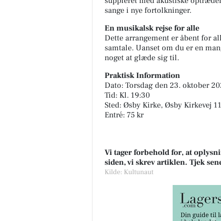
suppleret med akustiske optræde
sange i nye fortolkninger.
En musikalsk rejse for alle
Dette arrangement er åbent for al
samtale. Uanset om du er en mange
noget at glæde sig til.
Praktisk Information
Dato: Torsdag den 23. oktober 2
Tid: Kl. 19:30
Sted: Øsby Kirke, Øsby Kirkevej 1
Entré: 75 kr
Vi tager forbehold for, at oply
siden, vi skrev artiklen. Tjek se
Kilde: Kultunaut