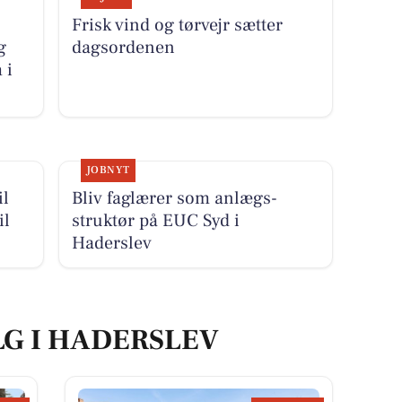
Frisk vind og tørvejr sætter
g
dagsordenen
 i
JOBNYT
il
Bliv faglærer som anlægs-
il
struktør på EUC Syd i
Haderslev
LG I HADERSLEV