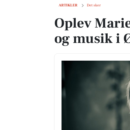
Oplev Marie Frank i samtale og musik 
ARTIKLER
Det sker
Oplev Marie
og musik i 