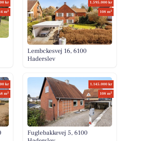
00 kr
1.595.000 kr
2
2
84 m
108 m
Lembckesvej 16, 6100
Haderslev
00 kr
1.145.000 kr
2
2
68 m
108 m
0
Fuglebakkevej 5, 6100
Haderslev