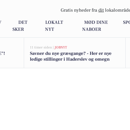
Gratis nyheder fra
dit
lokalområde
V
DET
LOKALT
MØD DINE
SP
SKER
NYT
NABOER
11 timer siden |
JOBNYT
"!
Savner du nye græsgange? - Her er nye
ledige stillinger i Haderslev og omegn