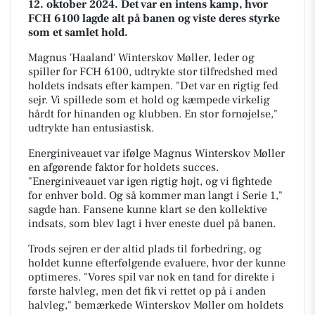
12. oktober 2024. Det var en intens kamp, hvor
FCH 6100 lagde alt på banen og viste deres styrke
som et samlet hold.
Magnus 'Haaland' Winterskov Møller, leder og
spiller for FCH 6100, udtrykte stor tilfredshed med
holdets indsats efter kampen. "Det var en rigtig fed
sejr. Vi spillede som et hold og kæmpede virkelig
hårdt for hinanden og klubben. En stor fornøjelse,"
udtrykte han entusiastisk.
Energiniveauet var ifølge Magnus Winterskov Møller
en afgørende faktor for holdets succes.
"Energiniveauet var igen rigtig højt, og vi fightede
for enhver bold. Og så kommer man langt i Serie 1,"
sagde han. Fansene kunne klart se den kollektive
indsats, som blev lagt i hver eneste duel på banen.
Trods sejren er der altid plads til forbedring, og
holdet kunne efterfølgende evaluere, hvor der kunne
optimeres. "Vores spil var nok en tand for direkte i
første halvleg, men det fik vi rettet op på i anden
halvleg," bemærkede Winterskov Møller om holdets