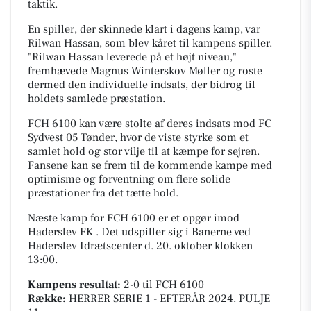
taktik.
En spiller, der skinnede klart i dagens kamp, var
Rilwan Hassan, som blev kåret til kampens spiller.
"Rilwan Hassan leverede på et højt niveau,"
fremhævede Magnus Winterskov Møller og roste
dermed den individuelle indsats, der bidrog til
holdets samlede præstation.
FCH 6100 kan være stolte af deres indsats mod FC
Sydvest 05 Tønder, hvor de viste styrke som et
samlet hold og stor vilje til at kæmpe for sejren.
Fansene kan se frem til de kommende kampe med
optimisme og forventning om flere solide
præstationer fra det tætte hold.
Næste kamp for FCH 6100 er et opgør imod
Haderslev FK . Det udspiller sig i
Banerne ved
Haderslev Idrætscenter
d. 20. oktober klokken
13:00.
Kampens resultat:
2-0
til FCH 6100
Række:
HERRER SERIE 1 - EFTERÅR 2024, PULJE