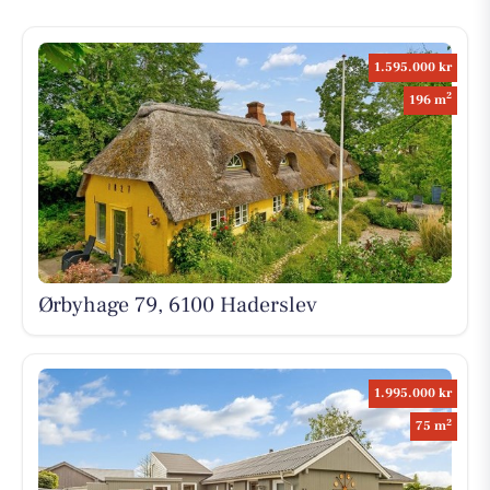
1.595.000 kr
2
196 m
Ørbyhage 79, 6100 Haderslev
1.995.000 kr
2
75 m