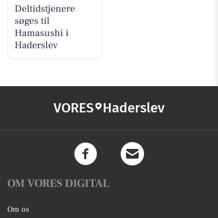
Deltidstjenere
søges til
Hamasushi i
Haderslev
VORES
Haderslev
OM VORES DIGITAL
Om os