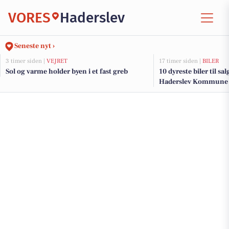
VORES
Haderslev
Seneste nyt ›
3 timer siden |
VEJRET
17 timer siden |
BILER
Sol og varme holder byen i et fast greb
10 dyreste biler til sa
Haderslev Kommune