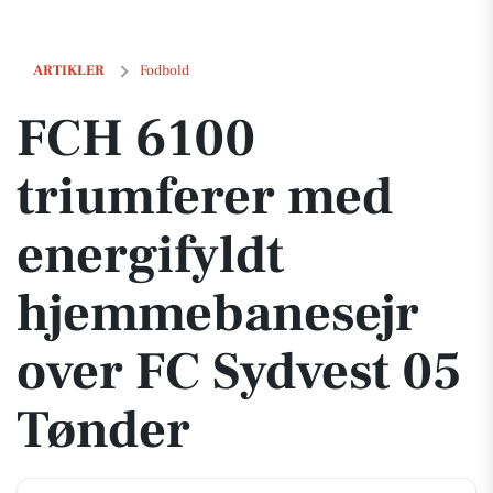
FCH 6100 triumferer med energifyldt hjemmebanesejr over FC Sydve
ARTIKLER
Fodbold
FCH 6100
triumferer med
energifyldt
hjemmebanesejr
over FC Sydvest 05
Tønder