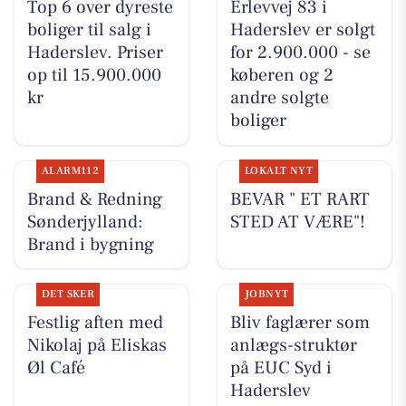
Top 6 over dyreste
Erlevvej 83 i
boliger til salg i
Haderslev er solgt
Haderslev. Priser
for 2.900.000 - se
op til 15.900.000
køberen og 2
kr
andre solgte
boliger
ALARM112
LOKALT NYT
Brand & Redning
BEVAR " ET RART
Sønderjylland:
STED AT VÆRE"!
Brand i bygning
DET SKER
JOBNYT
Festlig aften med
Bliv faglærer som
Nikolaj på Eliskas
anlægs-struktør
Øl Café
på EUC Syd i
Haderslev