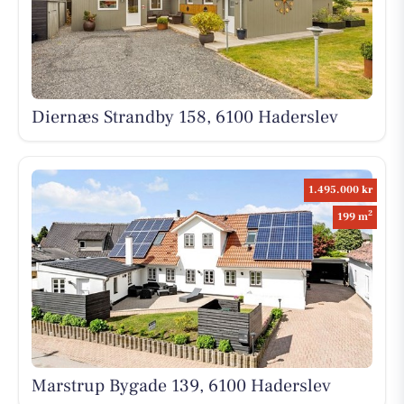
Diernæs Strandby 158, 6100 Haderslev
1.495.000 kr
2
199 m
Marstrup Bygade 139, 6100 Haderslev