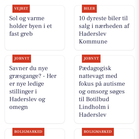
VEJRET
BILER
Sol og varme
10 dyreste biler til
holder byen i et
salg i nærheden af
fast greb
Haderslev
Kommune
JOBNYT
JOBNYT
Savner du nye
Pædagogisk
græsgange? - Her
nattevagt med
er nye ledige
fokus på autisme
stillinger i
og omsorg søges
Haderslev og
til Botilbud
omegn
Lindholm i
Haderslev
BOLIGMARKED
BOLIGMARKED