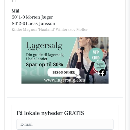
11
Mål
50'
1-0
Morten Jæger
80'
2-0
Lucas Jønsson
Kilde: Magnus 'Haaland' Winterskov Møller
Få lokale nyheder GRATIS
Email