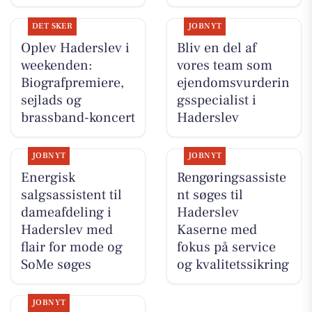
DET SKER
JOBNYT
Oplev Haderslev i
Bliv en del af
weekenden:
vores team som
Biografpremiere,
ejendomsvurderin
sejlads og
gsspecialist i
brassband-koncert
Haderslev
JOBNYT
JOBNYT
Energisk
Rengøringsassiste
salgsassistent til
nt søges til
dameafdeling i
Haderslev
Haderslev med
Kaserne med
flair for mode og
fokus på service
SoMe søges
og kvalitetssikring
JOBNYT