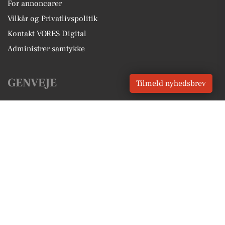
For annoncører
Vilkår og Privatlivspolitik
Kontakt VORES Digital
Administrer samtykke
GENVEJE
Tilmeld nyhedsbrev
Seneste nyt fra Haderslev
Vores lokale erhverv
Kalenderen for Haderslev
Fakta om Haderslev
Erhvervsartikler
Haderslev Kommune
Få en gratis salgsvurdering
Sponsoreret indhold