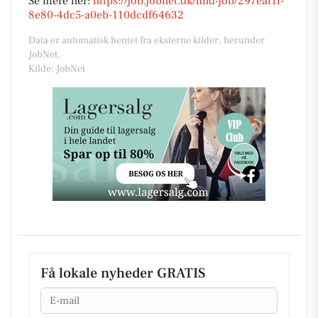
Se mere her:
https://job.jobnet.dk/find-job/297eaf1f-
8e80-4dc5-a0eb-110dcdf64632
Data er automatisk hentet fra eksterne kilder, herunder
JobNet.
Kilde: JobNet
Få lokale nyheder GRATIS
Email