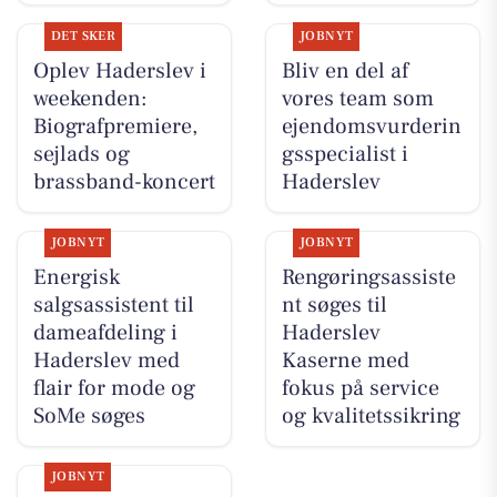
DET SKER
JOBNYT
Oplev Haderslev i
Bliv en del af
weekenden:
vores team som
Biografpremiere,
ejendomsvurderin
sejlads og
gsspecialist i
brassband-koncert
Haderslev
JOBNYT
JOBNYT
Energisk
Rengøringsassiste
salgsassistent til
nt søges til
dameafdeling i
Haderslev
Haderslev med
Kaserne med
flair for mode og
fokus på service
SoMe søges
og kvalitetssikring
JOBNYT