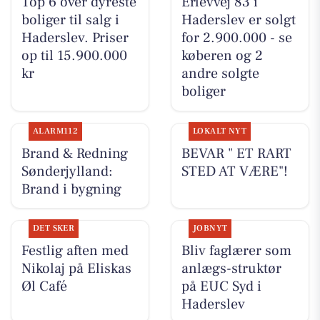
Top 6 over dyreste
Erlevvej 83 i
boliger til salg i
Haderslev er solgt
Haderslev. Priser
for 2.900.000 - se
op til 15.900.000
køberen og 2
kr
andre solgte
boliger
ALARM112
LOKALT NYT
Brand & Redning
BEVAR " ET RART
Sønderjylland:
STED AT VÆRE"!
Brand i bygning
DET SKER
JOBNYT
Festlig aften med
Bliv faglærer som
Nikolaj på Eliskas
anlægs-struktør
Øl Café
på EUC Syd i
Haderslev