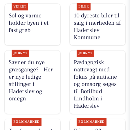
VEJRET
BILER
Sol og varme
10 dyreste biler til
holder byen i et
salg i nærheden af
fast greb
Haderslev
Kommune
JOBNYT
JOBNYT
Savner du nye
Pædagogisk
græsgange? - Her
nattevagt med
er nye ledige
fokus på autisme
stillinger i
og omsorg søges
Haderslev og
til Botilbud
omegn
Lindholm i
Haderslev
BOLIGMARKED
BOLIGMARKED