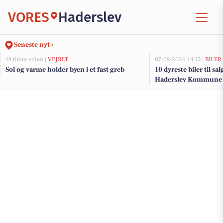
VORES
Haderslev
Seneste nyt ›
18 timer siden |
VEJRET
07-08-2026 14:15 |
BILER
Sol og varme holder byen i et fast greb
10 dyreste biler til sa
Haderslev Kommune