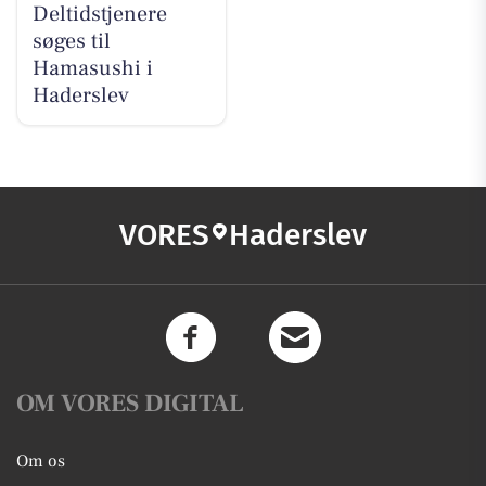
Deltidstjenere
søges til
Hamasushi i
Haderslev
VORES
Haderslev
OM VORES DIGITAL
Om os