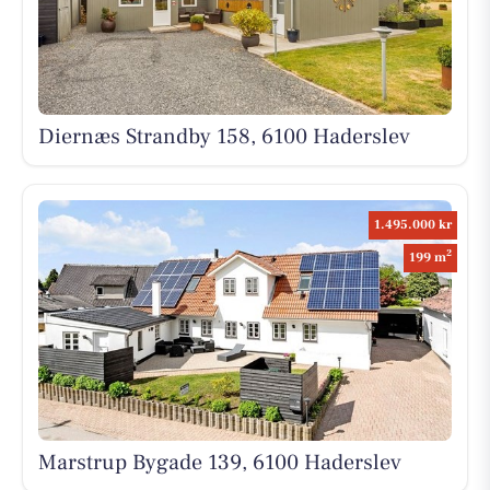
Diernæs Strandby 158, 6100 Haderslev
1.495.000 kr
2
199 m
Marstrup Bygade 139, 6100 Haderslev