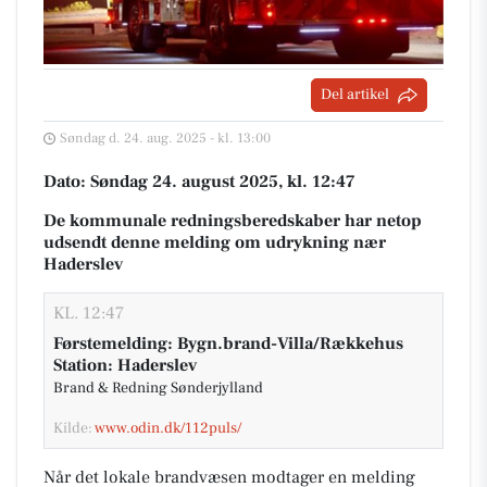
Del artikel
Søndag d. 24. aug. 2025 - kl. 13:00
Dato: Søndag 24. august 2025, kl. 12:47
De kommunale redningsberedskaber har netop
udsendt denne melding om udrykning nær
Haderslev
KL. 12:47
Førstemelding: Bygn.brand-Villa/Rækkehus
Station: Haderslev
Brand & Redning Sønderjylland
Kilde:
www.odin.dk/112puls/
Når det lokale brandvæsen modtager en melding