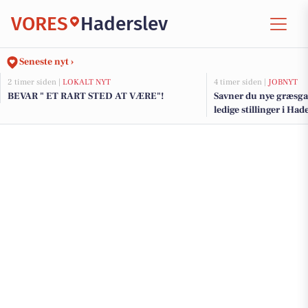
VORES
Haderslev
Seneste nyt ›
2 timer siden |
LOKALT NYT
4 timer siden |
JOBNYT
BEVAR " ET RART STED AT VÆRE"!
Savner du nye græsga
ledige stillinger i Ha