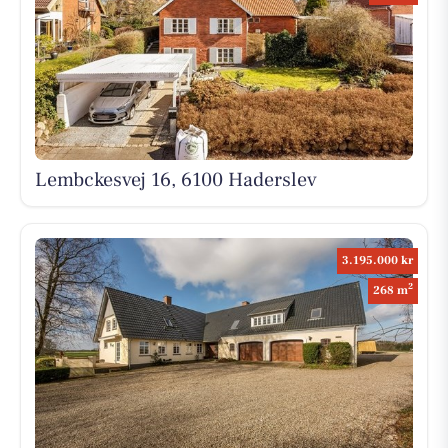
Lembckesvej 16, 6100 Haderslev
3.195.000 kr
2
268 m