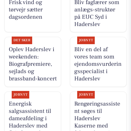
Frisk vind og
Bliv faglærer som
tørvejr sætter
anlægs-struktør
dagsordenen
på EUC Syd i
Haderslev
DET SKER
JOBNYT
Oplev Haderslev i
Bliv en del af
weekenden:
vores team som
Biografpremiere,
ejendomsvurderin
sejlads og
gsspecialist i
brassband-koncert
Haderslev
JOBNYT
JOBNYT
Energisk
Rengøringsassiste
salgsassistent til
nt søges til
dameafdeling i
Haderslev
Haderslev med
Kaserne med