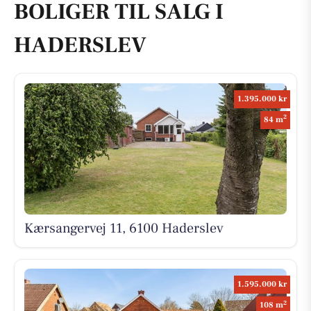
BOLIGER TIL SALG I
HADERSLEV
1.395.000 kr
2
84 m
Kærsangervej 11, 6100 Haderslev
1.595.000 kr
2
108 m