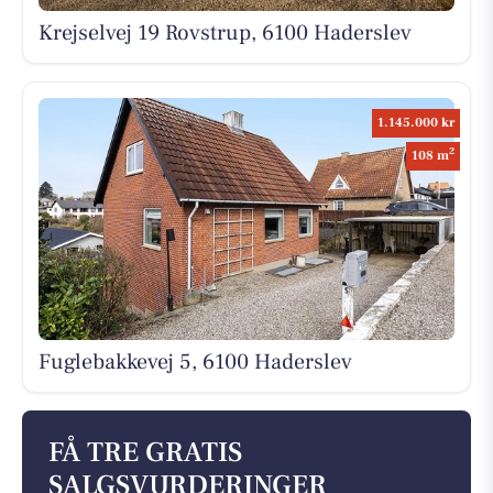
Krejselvej 19 Rovstrup, 6100 Haderslev
1.145.000 kr
2
108 m
Fuglebakkevej 5, 6100 Haderslev
FÅ TRE GRATIS
SALGSVURDERINGER