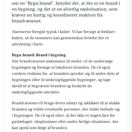
om en "Bygn.brand", betyder det, at der er en brand i
en bygning, og det er en alvorlig nødsituation, som
kræver en hurtig og koordineret reaktion fra
brandvæsenet.
Alarmerne foregår typisk i koder. Vi har forsøgt at forklare
koden, så du nemmere kan gennemskue hvorfor der er
udrykning i byen:
Bygn.brand: Brand i bygning
Når brandvæsenet ankommer til stedet, vil de undersøge
bygningen og forsøge at lokalisere branden. De vil også
vurdere risikoen for, at branden spreder sig til andre dele af
bygningen eller til omkringliggende bygninger, og tage
skridt til at begrænse branden og beskytte de
omkringliggende områder.
Brandvæsenet vil bruge deres udstyr og taktikker til at slukke
branden og redde eventuelle personer, der måtte befinde sig
i bygningen. De vil også sikre, at der ikke er nogen fare for
gaslækager, eksplosioner eller andre farlige situationer, der
kan opstå som følge af branden.