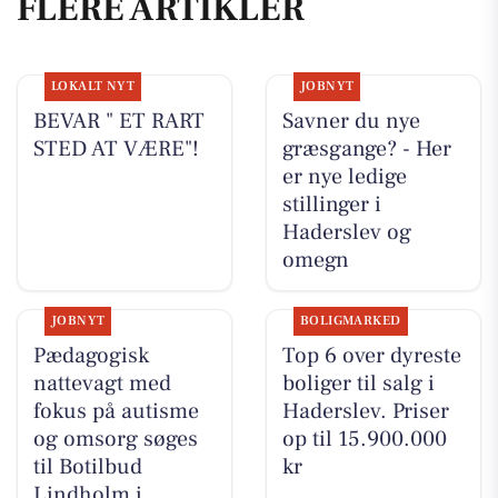
FLERE ARTIKLER
LOKALT NYT
JOBNYT
BEVAR " ET RART
Savner du nye
STED AT VÆRE"!
græsgange? - Her
er nye ledige
stillinger i
Haderslev og
omegn
JOBNYT
BOLIGMARKED
Pædagogisk
Top 6 over dyreste
nattevagt med
boliger til salg i
fokus på autisme
Haderslev. Priser
og omsorg søges
op til 15.900.000
til Botilbud
kr
Lindholm i